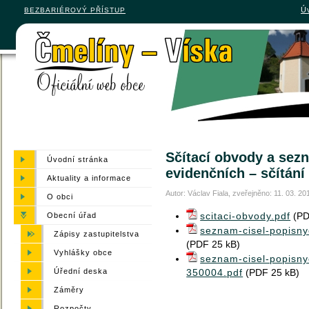
Ú
BEZBARIÉROVÝ PŘÍSTUP
Sčítací obvody a sez
Úvodní stránka
evidenčních – sčítání 
Aktuality a informace
Autor: Václav Fiala,
zveřejněno: 11. 03. 20
O obci
scitaci-obvody.pdf
(PD
Obecní úřad
seznam-cisel-popisny
Zápisy zastupitelstva
(PDF 25 kB)
Vyhlášky obce
seznam-cisel-popisny
350004.pdf
(PDF 25 kB)
Úřední deska
Záměry
Rozpočty