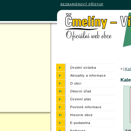
BEZBARIÉROVÝ PŘÍSTUP
Úvodní stránka
<
|
Ka
Aktuality a informace
Kale
O obci
Obecní úřad
Územní plán
Povinné informace
Historie obce
E-podatelna
Kal
Knihovna