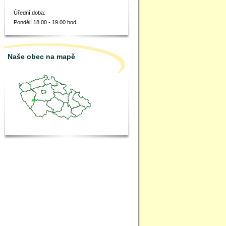
Úřední doba:
Pondělí 18.00 - 19.00 hod.
Naše obec na mapě