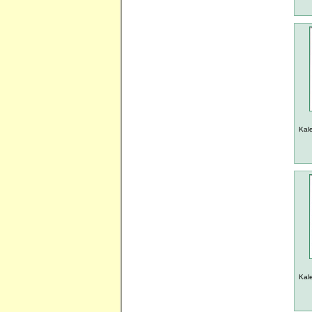
Kal
Kal