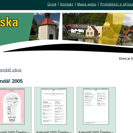
Úvod
Kontakt
Mapa webu
Prohlášení o příst
Dnes je
0
lendář obce
ndář 2005
endář 2005 Čmelíny –
Kalendář 2005 Čmelíny –
Kalendář 2005 Čmelíny –