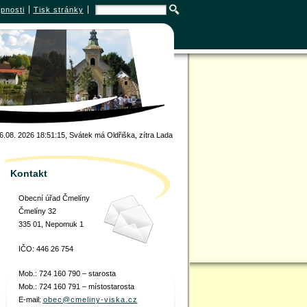
upnosti
Tisk stránky
6.08. 2026 18:51:15
, Svátek má Oldřiška, zítra Lada
Kontakt
Obecní úřad Čmelíny
Čmelíny 32
335 01, Nepomuk 1
IČO: 446 26 754
Mob.: 724 160 790 – starosta
Mob.: 724 160 791 – místostarosta
E-mail:
obec@cmeliny-viska.cz