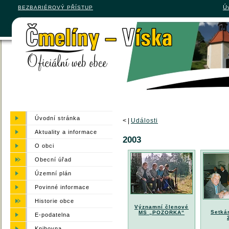
Ú
BEZBARIÉROVÝ PŘÍSTUP
Úvodní stránka
<
|
Události
Aktuality a informace
2003
O obci
Obecní úřad
Územní plán
Povinné informace
Historie obce
Významní členové
Setká
MS „POZORKA“
E-podatelna
Knihovna